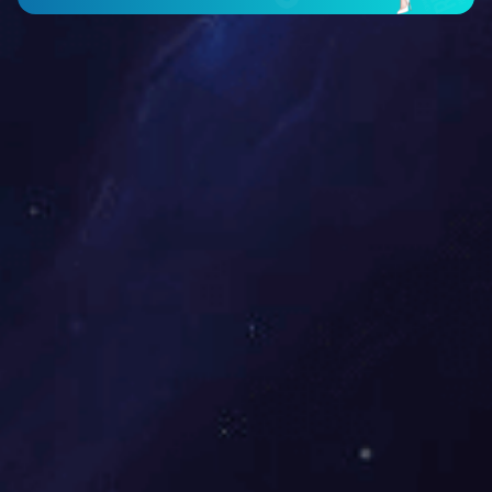
沥青搅拌站的定期检查与维护
2025/01/13
沥青搅拌机控制方式简述
2024/11/16
让我们来看看沥青搅拌站的结构特点
2024/10/18
华体会体育官方网站2500沥青搅拌站
常见问题
Problem
MORE>>
沥青搅拌设备常见问题及解决办法
2026/05/20
沥青搅拌机在市政道路与养护工程中的作用
2026/02/26
关于沥青搅拌站的定义与用途介绍
2025/12/12
如何延长沥青搅拌设备的使用寿命？
2025/10/23
沥青搅拌机使用前的检查要点
2025/08/14
华体会体育官方网站2500沥青搅拌站
沥青搅拌设备的分类方式解析
2025/06/13
浅析沥青搅拌站的核心优势
2025/04/18
沥青搅拌机的主要组成部件
2025/02/20
沥青搅拌设备在停车场建设中的应用
2024/12/20
分析沥青搅拌设备计量精度的重要性与影响因
素
2024/10/28