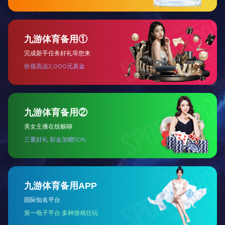
X华体会体育官方网站3000沥青搅拌站
新闻中心
NEWS
MORE>>
浅析沥青搅拌站在市政建设中的应用
2026/03/28
沥青搅拌设备：公路建设与养护的得力助手
2026/01/16
沥青搅拌机使用的准备是怎样的？
2025/11/19
X华体会体育官方网站3000沥青搅拌站
沥青搅拌站使用时的注意事项有哪些？
2025/09/12
关于沥青搅拌站的选型建议
2025/07/10
清洗工作是保障沥青搅拌机良好运行的关键环
节
2025/05/22
沥青搅拌设备的系统组成概述
2025/03/20