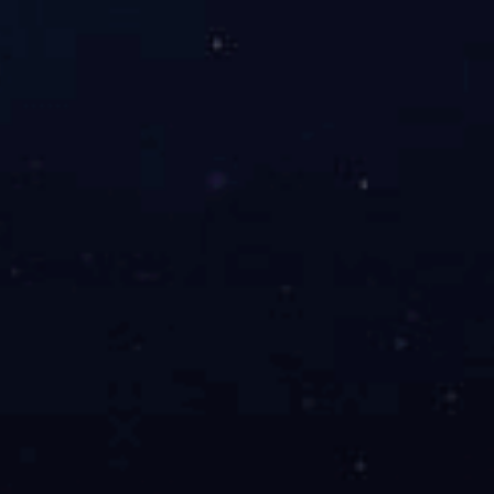
在控制面板的凸出部分台面上，面板上刻蚀中文标识，直观形
备