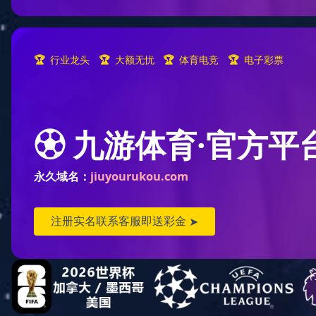
产品列表
华体会体育官方网站1000沥青搅拌设备
华体会体育官方网站1500沥青搅拌设备
华体会体育官方网站2000沥青搅拌站
华体会体育官方网站2500沥青搅拌站
X华体会体育官方网站3000沥青搅拌站
华体会体育官方网站3000沥青搅拌站
华体会体育官方网站4000沥青搅拌站
回收粉加湿搅拌设备
乳化沥青设备
1000吨沥青储存罐
联系我们
华体会体育官方网站
联系人：李经理 15052223111/13921271820
电话：0510-88881718
传真：0510-88881718
网址：www.mhzffbz.com