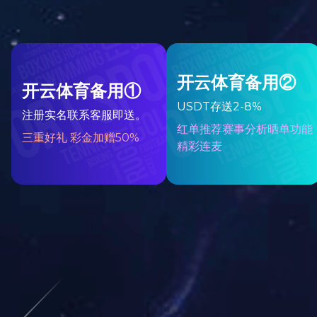
售后服务热线：17768300588
驻新疆办事处联系方式：15852778222
地址：新疆喀什市江域小区高层2-1008室
华体会体育官方网站2500沥青搅拌站
当前位置：
首页
>
沥青设
华体会体育官方网站2500沥青搅拌站
点击图片进入详情
华体会体育官方网站2500沥青搅拌站
点击图片进入详情