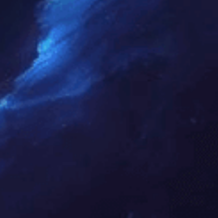
运行中为你悄悄地节省生产成本。