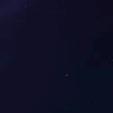
的防止离析产生。
计。
统的适应能力和布袋的使用寿命加强，节约用户的维护成本。材料
系统质量和稳定工作年限，满足用户需求的同时，也降低了设备运
全面的达标，无论在城市还是在风景秀丽的地区，可以放心的使设
房和二级缓冲，提供充足的气源。
用大幅度降低。
机热备），下位机的核心系统配备16位AD模块+高速传送模块
人性化的操作界面、科学的生产数据管理、查询等功能。生产配
、配料精度高等特点。
（发出控制命令）、实时监控设备的运行状况（包括生产配料
控制参数、配料参数）、生产报表（日生产报表、综合生产报表
口卡等。
断路器、接触器、热继电器、变频器、互感器线槽端子等部件