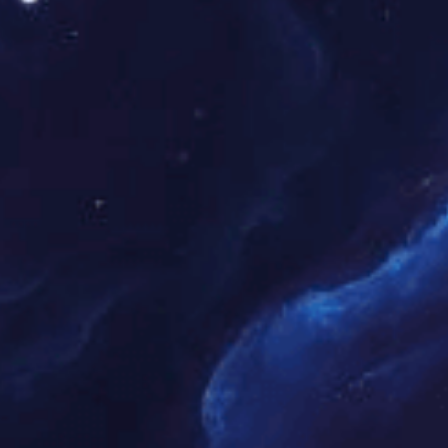
质量结合。
的称量系统，整机在燃油消耗，电力使用使用等方面的匹配，在
据用户的需要进行组合，满足用户的需要。
进行自动调速。
偏调整装置。
驱动轻松自如。
高。
。
寿命长，工作可靠的优点。