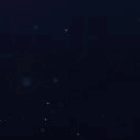
，走线整齐，检修方便。
控制面板、打印机等部件放在主机部分面板上，按钮全部安装
、沥青热再生设备、
沥青搅拌机
、稳定土厂拌设备、沥青改性设
718 传真：0510-88881718 售后服务热线：17768300588
222 地址：新疆喀什市江域小区高层2-1008室