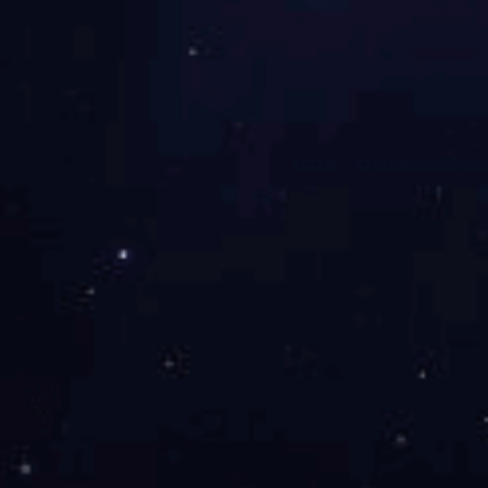
配置产品。电路设计及选型符合电工标准，器件安装布局合理
12.3操作台
操作台采用琴形一体化的人性化设计风格。计算机、显示器、
象，经久耐用。
系统特点：
1、 与工控机系统无缝集成
2、 业务管理流程合理性
3、 功能模块的完备性
4、 软件的细致性
5、 操作使用的易用性
6、 运行的稳定性、灵活性和多样性
7、 数据安全性
8、 系统的通用性
9、 即时消息传递
10、多账套管理模式
无锡沥青搅拌站厂家，华体会体育官方网站制造
沥青搅拌设备
联系人：李经理 15052223111/13921271820 电话：0510-88881
网址：www.mhzffbz.com 驻新疆办事处联系方式：15852778